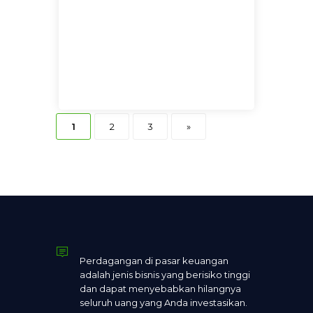
1
2
3
»
Perdagangan di pasar keuangan
adalah jenis bisnis yang berisiko tinggi
dan dapat menyebabkan hilangnya
seluruh uang yang Anda investasikan.