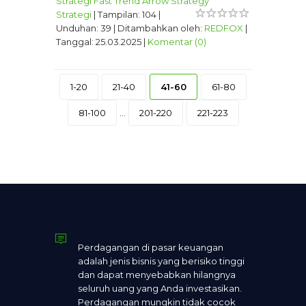
Strategi Fast Trend Arrow Strategy
Strategi
|
Tampilan:
104
|
Unduhan:
39
|
Ditambahkan oleh:
REDFOX
|
Tanggal:
25.03.2025
|
Komentar (0)
1-20
21-40
41-60
61-80
81-100
...
201-220
221-223
Perdagangan di pasar keuangan
adalah jenis bisnis yang berisiko tinggi
dan dapat menyebabkan hilangnya
seluruh uang yang Anda investasikan.
Perdagangan mungkin tidak cocok