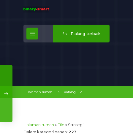
Pialang terbaik
Halaman rumah
Katalog File
Halaman rumah
»
File
» Strategi
Dalam kategori bahan
:
223